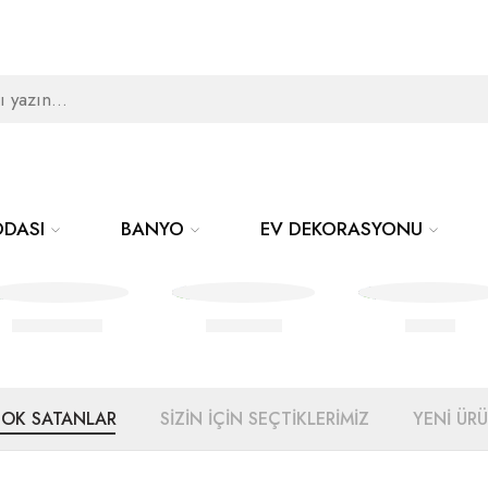
ODASI
BANYO
EV DEKORASYONU
Pike Takımı
Battaniye
Banyo
ÇOK SATANLAR
SİZİN İÇİN SEÇTİKLERİMİZ
YENİ ÜR