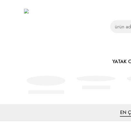
YATAK 
Yatak Örtüsü
Nevresim Takımı
EN 