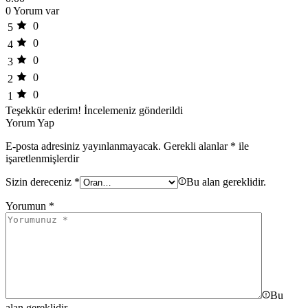
0 Yorum var
0
5
0
4
0
3
0
2
0
1
Teşekkür ederim!
İncelemeniz gönderildi
Yorum Yap
E-posta adresiniz yayınlanmayacak.
Gerekli alanlar
*
ile
işaretlenmişlerdir
Sizin dereceniz
*
Bu alan gereklidir.
Yorumun
*
Bu
alan gereklidir.