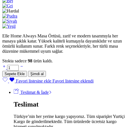
Elle Home Always Masa Örtüsü, zarif ve modern tasarımıyla her
masaya şıklık katar. Yüksek kaliteli kumaşıyla dayanıklıdır ve uzun
ömürlü kullanım sunar. Farklı renk seçenekleriyle, her türlü masa
düzenine mükemmel uyum sağlar.
Stokta sadece
98
ürün kaldı.
Elle
Home
Sepete Ekle
Şimdi al
Always
Masa
Favori listesine ekle
Favori listesine eklendi
Örtüsü
-
Teslimat & İade
Hardal
miktar
Teslimat
Türkiye’nin her yerine kargo yapıyoruz. Tüm siparişler Yurtiçi
Kargo ile gönderilmektedir. Tüm ürünlerde ücretsiz kargo
hizmeti sunulmaktadır.