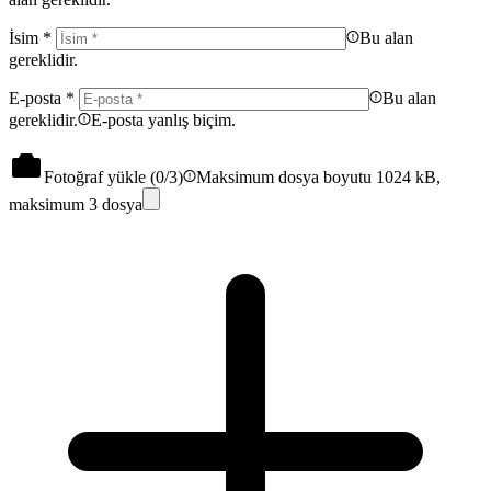
İsim
*
Bu alan
gereklidir.
E-posta
*
Bu alan
gereklidir.
E-posta yanlış biçim.
Fotoğraf yükle (
0
/3)
Maksimum dosya boyutu 1024 kB,
maksimum 3 dosya