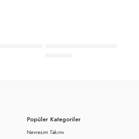
 – Snow White
ly Çift Kişilik Nevresim Takımı
Elle Home Pery Tek Kişilik Nevresim Tak
0
₺
6.494,00
Popüler Kategoriler
Nevresim Takımı