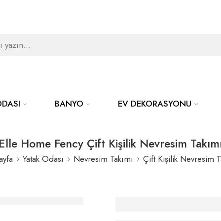
ODASI
BANYO
EV DEKORASYONU
Elle Home Fency Çift Kişilik Nevresim Takım
ayfa
Yatak Odası
Nevresim Takımı
Çift Kişilik Nevresim 
Elle Home Fency Ç
Kişilik Nevresim T