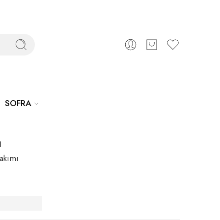
SOFRA
ı
Takımı
ift
akımı