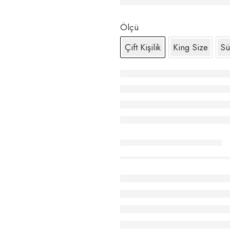
Ölçü
Çift Kişilik
King Size
Sü
Stokta sadece
ürün kaldı.