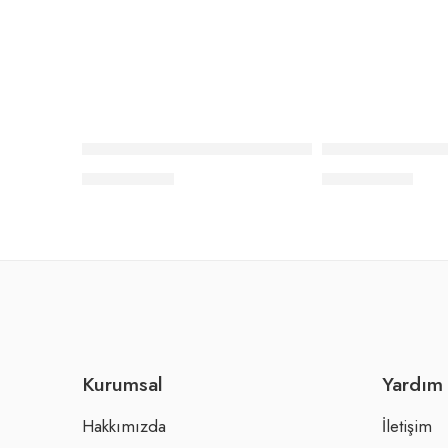
Elle Home Caprisse Super King Size Nevresim Ta
Elle Home Fency
₺
19.140,00
₺
18.150,00
Kurumsal
Yardım
Hakkımızda
İletişim