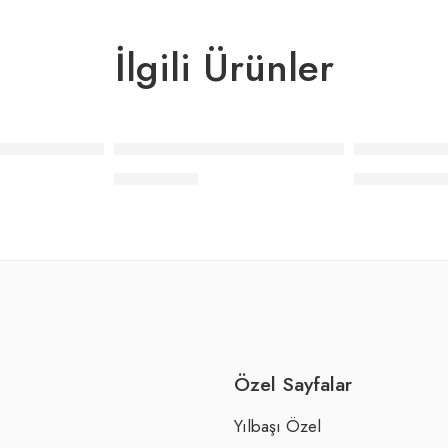
İlgili Ürünler
kımı
 King Size Nevresim Takımı
Elle Home Pery Çift Kişilik Nevresim Takımı
Elle Home Jol
₺
8.441,00
₺
15.642,0
Özel Sayfalar
Yılbaşı Özel