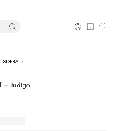
SOFRA
f – İndigo
Saten
tted