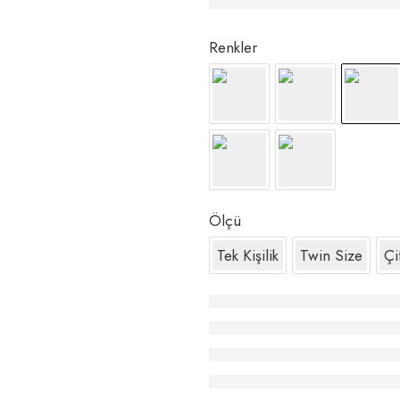
Çarşaf – İndigo
Renkler
Ölçü
Tek Kişilik
Twin Size
Çif