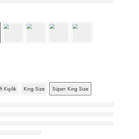
t Kişilik
King Size
Süper King Size