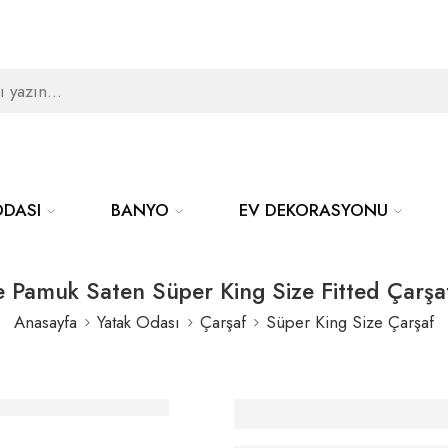
ODASI
BANYO
EV DEKORASYONU
 Pamuk Saten Süper King Size Fitted Çarşa
Anasayfa
Yatak Odası
Çarşaf
Süper King Size Çarşaf
Elle Home Pamuk 
Süper King Size Fi