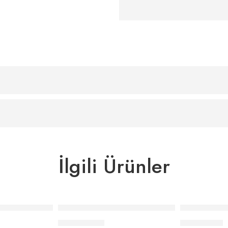
İlgili Ürünler
ft Kişilik Nevresim Takımı – Koyu Yeşil
Elle Home Fency King Size Nevresim Takımı
Elle Home Pe
₺
18.150,00
₺
8.441,00