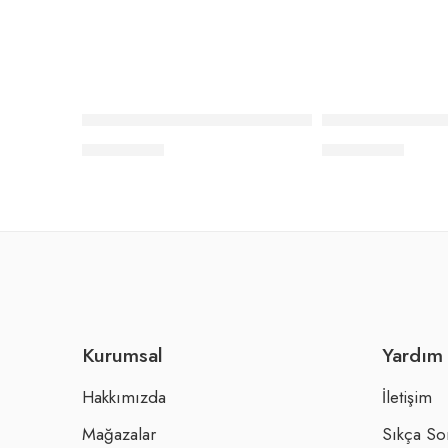
Elle Home Baskılı Önlük Seti Elle Logo – Bej
Elle Home Baskıl
₺
1.122,00
₺
1.122,00
Kurumsal
Yardım
Hakkımızda
İletişim
Mağazalar
Sıkça So