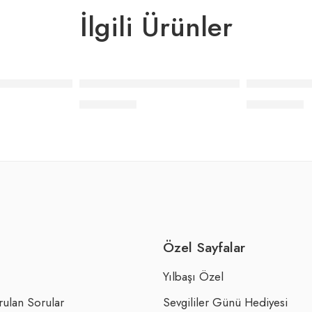
İlgili Ürünler
ı Önlük Seti Elle Logo – Siyah
Elle Home Baskılı Önlük Seti Elle Nokta Çizgi
Elle Home Ba
₺
1.122,00
₺
1.122,00
Özel Sayfalar
Yılbaşı Özel
rulan Sorular
Sevgililer Günü Hediyesi