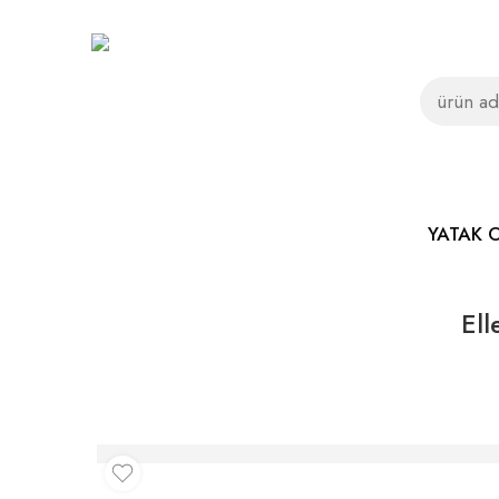
YATAK 
Ell