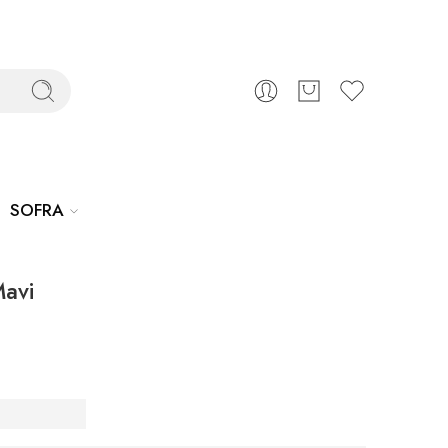
SOFRA
Mavi
Çatal
ı – Mavi