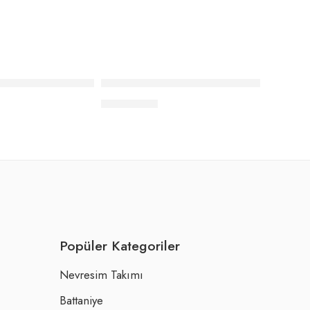
li – Bej
skılı Önlük Seti Kalın Çizgi – Bej
Elle Home Baskılı Önlük Seti Kalp – Bej
₺
1.122,00
Popüler Kategoriler
Nevresim Takımı
Battaniye