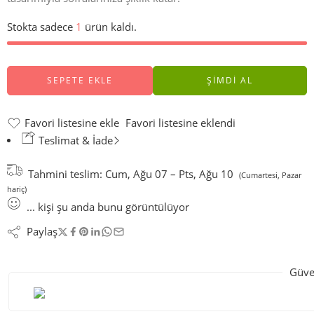
Stokta sadece
1
ürün kaldı.
SEPETE EKLE
ŞIMDI AL
Favori listesine ekle
Favori listesine eklendi
Teslimat & İade
Tahmini teslim:
Cum, Ağu 07 – Pts, Ağu 10
(Cumartesi, Pazar
hariç)
...
kişi
şu anda bunu görüntülüyor
Paylaş
Güve