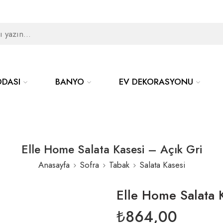
1000TL üzeri KARGO ÜCRETSİZ!
Tüm ürünlerde %30 İNDİRİM
1000TL üzeri KARGO ÜCRETSİZ!
ODASI
BANYO
EV DEKORASYONU
Tüm ürünlerde %30 İNDİRİM
Elle Home Salata Kasesi – Açık Gri
Anasayfa
Sofra
Tabak
Salata Kasesi
Elle Home Salata 
₺
864,00