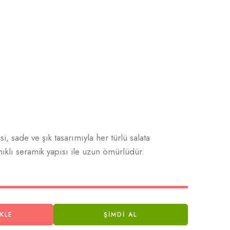
i, sade ve şık tasarımıyla her türlü salata
klı seramik yapısı ile uzun ömürlüdür.
KLE
ŞIMDI AL