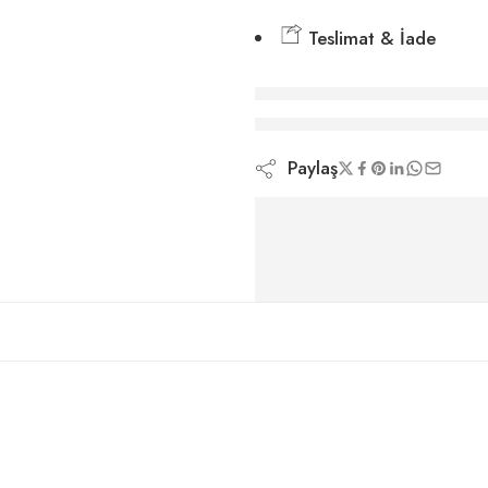
Teslimat & İade
şu anda bunu görün
Paylaş