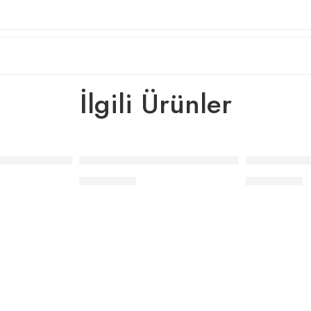
İlgili Ürünler
 Önlük Seti Elle Çizgili – İndigo
Elle Home Baskılı Önlük Seti Çizgi – Siyah
Elle Home Ba
₺
1.122,00
₺
1.122,00