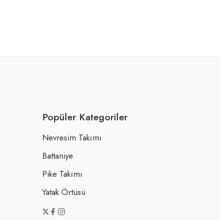
Elle Hom
₺
1.122
Popüler Kategoriler
Nevresim Takımı
Battaniye
Pike Takımı
Yatak Örtüsü