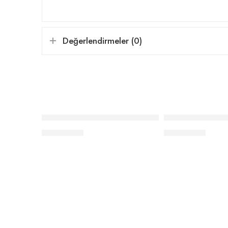
Değerlendirmeler (0)
Elle Home Baskılı Önlük Seti Elle Logo – Siyah
Elle Home Baskılı
₺
1.122,00
₺
1.122,00