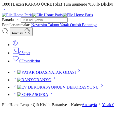
1000TL üzeri KARGO ÜCRETSİZ!
Tüm ürünlerde %30 İNDİRİM
Burada ara
Popüler aramalar:
Nevresim Takımı
Yatak Örtüsü
Battaniye
Aramak
0
Sepet
0
Favorilerim
YATAK ODASI
BANYO
EV DEKORASYONU
SOFRA
Elle Home Leopar Çift Kişilik Battaniye – Kahve
Anasayfa
Yatak 