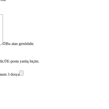
Bu alan gereklidir.
ir.
E-posta yanlış biçim.
mum 3 dosya