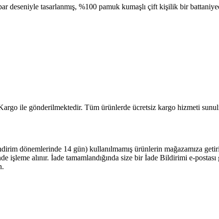
r deseniyle tasarlanmış, %100 pamuk kumaşlı çift kişilik bir battaniyed
 Kargo ile gönderilmektedir. Tüm ürünlerde ücretsiz kargo hizmeti sunul
ndirim dönemlerinde 14 gün) kullanılmamış ürünlerin mağazamıza getiriler
çinde işleme alınır. İade tamamlandığında size bir İade Bildirimi e-posta
n.