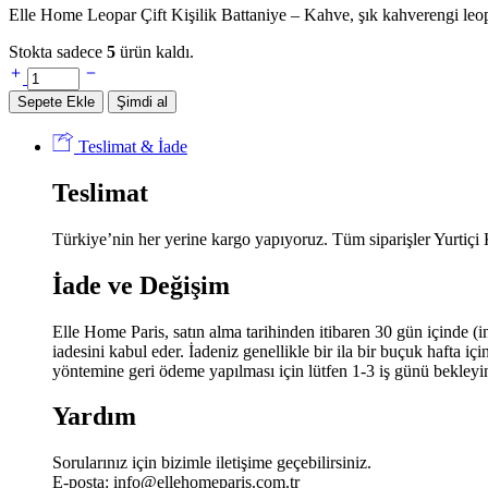
Elle Home Leopar Çift Kişilik Battaniye – Kahve, şık kahverengi leopa
Stokta sadece
5
ürün kaldı.
Elle
Home
Sepete Ekle
Şimdi al
Leopar
Çift
Teslimat & İade
Kişilik
Battaniye
Teslimat
-
Kahve
miktar
Türkiye’nin her yerine kargo yapıyoruz. Tüm siparişler Yurtiçi
İade ve Değişim
Elle Home Paris, satın alma tarihinden itibaren 30 gün içinde (i
iadesini kabul eder. İadeniz genellikle bir ila bir buçuk hafta i
yöntemine geri ödeme yapılması için lütfen 1-3 iş günü bekleyi
Yardım
Sorularınız için bizimle iletişime geçebilirsiniz.
E-posta:
info@ellehomeparis.com.tr