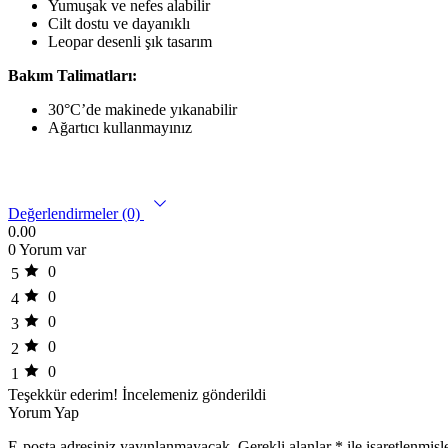
Yumuşak ve nefes alabilir
Cilt dostu ve dayanıklı
Leopar desenli şık tasarım
Bakım Talimatları:
30°C’de makinede yıkanabilir
Ağartıcı kullanmayınız
Değerlendirmeler (0)
0.00
0 Yorum var
0
5
0
4
0
3
0
2
0
1
Teşekkür ederim!
İncelemeniz gönderildi
Yorum Yap
E-posta adresiniz yayınlanmayacak.
Gerekli alanlar
*
ile işaretlenmişl