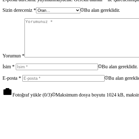
Sizin dereceniz
*
Bu alan gereklidir.
Yorumun
*
İsim
*
Bu alan gereklidir.
E-posta
*
Bu alan gereklid
Fotoğraf yükle (
0
/3)
Maksimum dosya boyutu 1024 kB, maksi