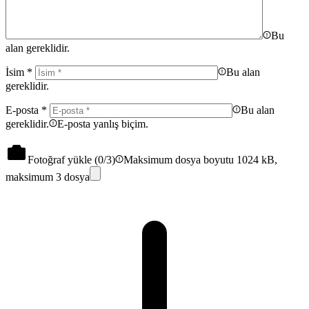
Bu
alan gereklidir.
İsim
*
Bu alan
gereklidir.
E-posta
*
Bu alan
gereklidir.
E-posta yanlış biçim.
Fotoğraf yükle (
0
/3)
Maksimum dosya boyutu 1024 kB,
maksimum 3 dosya