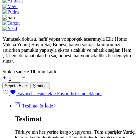
Yumuşak dokusu, hafif yapısı ve spor-şık tasarımıyla Elle Home
Milena Young Havlu Saç Bonesi, banyo sonrası konforunuzu
artırırken pamuklu yapısıyla ekstra sıcaklık ve rahatlık sağlar. Hem
şık hem de rahat olan bu saç bonesi, banyonuzda lüks bir deneyim
sunar.
Stokta sadece
10
ürün kaldı.
Elle
Home
Sepete Ekle
Şimdi al
Milena
Young
Favori listesine ekle
Favori listesine eklendi
Havlu
Saç
Teslimat & İade
Bonesi
-
Teslimat
Sarı
miktar
Türkiye’nin her yerine kargo yapıyoruz. Tüm siparişler Yurtiçi
Kargo ile gönderilmektedir. Tüm ürünlerde ücretsiz kargo