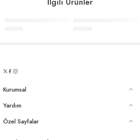
İlgili Ürünler
Elle Home Mithra Sıvı Sabunluk
Elle Home Polar Sabunluk Şef
₺
791,00
₺
270,00
Kurumsal
Yardım
Özel Sayfalar