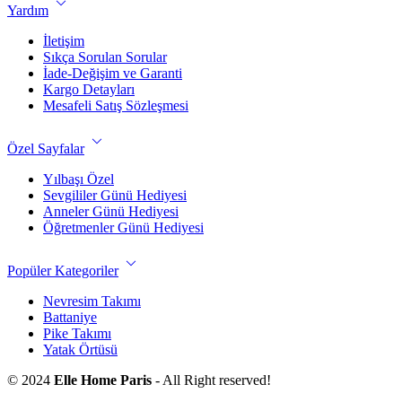
Yardım
İletişim
Sıkça Sorulan Sorular
İade-Değişim ve Garanti
Kargo Detayları
Mesafeli Satış Sözleşmesi
Özel Sayfalar
Yılbaşı Özel
Sevgililer Günü Hediyesi
Anneler Günü Hediyesi
Öğretmenler Günü Hediyesi
Popüler Kategoriler
Nevresim Takımı
Battaniye
Pike Takımı
Yatak Örtüsü
© 2024
Elle Home Paris
- All Right reserved!