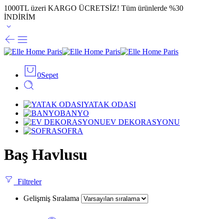
1000TL üzeri KARGO ÜCRETSİZ!
Tüm ürünlerde %30
İNDİRİM
0
Sepet
YATAK ODASI
BANYO
EV DEKORASYONU
SOFRA
Baş Havlusu
Filtreler
Gelişmiş Sıralama