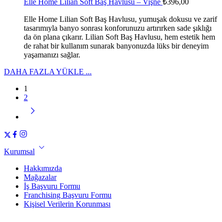
Elle Home Lilian Soft Baş Havlusu – Vişne
₺
396,00
Elle Home Lilian Soft Baş Havlusu, yumuşak dokusu ve zarif
tasarımıyla banyo sonrası konforunuzu artırırken sade şıklığı
da ön plana çıkarır. Lilian Soft Baş Havlusu, hem estetik hem
de rahat bir kullanım sunarak banyonuzda lüks bir deneyim
yaşamanızı sağlar.
DAHA FAZLA YÜKLE ...
1
2
Kurumsal
Hakkımızda
Mağazalar
İş Başvuru Formu
Franchising Başvuru Formu
Kişisel Verilerin Korunması