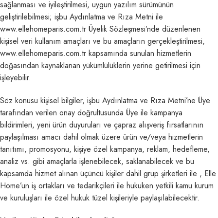
sağlanması ve iyileştirilmesi, uygun yazılım sürümünün
geliştirilebilmesi; işbu Aydınlatma ve Rıza Metni ile
www.ellehomeparis.com.tr Üyelik Sözleşmesi’nde düzenlenen
kişisel veri kullanım amaçları ve bu amaçların gerçekleştirilmesi,
www.ellehomeparis.com.tr kapsamında sunulan hizmetlerin
doğasından kaynaklanan yükümlülüklerin yerine getirilmesi için
işleyebilir.
Söz konusu kişisel bilgiler, işbu Aydınlatma ve Rıza Metni’ne Üye
tarafından verilen onay doğrultusunda Üye ile kampanya
bildirimleri, yeni ürün duyuruları ve çapraz alışveriş fırsatlarının
paylaşılması amacı dahil olmak üzere ürün ve/veya hizmetlerin
tanıtımı, promosyonu, kişiye özel kampanya, reklam, hedefleme,
analiz vs. gibi amaçlarla işlenebilecek, saklanabilecek ve bu
kapsamda hizmet alınan üçüncü kişiler dahil grup şirketleri ile , Elle
Home’un iş ortakları ve tedarikçileri ile hukuken yetkili kamu kurum
ve kuruluşları ile özel hukuk tüzel kişileriyle paylaşılabilecektir.