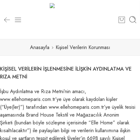
Anasayfa
Kişisel Verilerin Korunması
KİŞİSEL VERİLERİN İŞLENMESİNE İLİŞKİN AYDINLATMA VE
RIZA METNİ
İşbu Aydınlatma ve Rıza Metni’nin amacı,
www.ellehomeparis.com.tr’ye üye olarak kaydolan kişiler
(“Üye(ler)”) tarafından www.ellehomeparis.com.tr’ye üyelik tesisi
aşamasında Brand House Tekstil ve Mağazacılık Anonim
Şirketi (bundan böyle sözleşme içerisinde “Elle Home” olarak
kısaltılacaktır”) ile paylaşılan bilgi ve verilerin kullanımına ilişkin
koşul ve şartların tespit edilerek Üyeler’in 6698 sayılı Kişisel