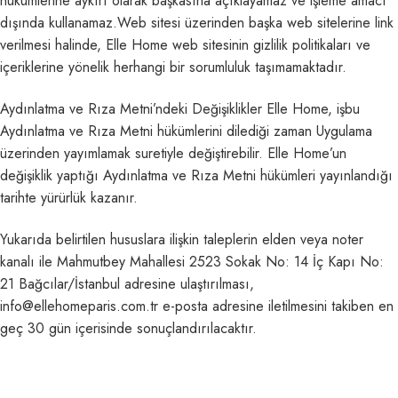
hükümlerine aykırı olarak başkasına açıklayamaz ve işleme amacı
dışında kullanamaz.Web sitesi üzerinden başka web sitelerine link
verilmesi halinde, Elle Home web sitesinin gizlilik politikaları ve
içeriklerine yönelik herhangi bir sorumluluk taşımamaktadır.
Aydınlatma ve Rıza Metni’ndeki Değişiklikler Elle Home, işbu
Aydınlatma ve Rıza Metni hükümlerini dilediği zaman Uygulama
üzerinden yayımlamak suretiyle değiştirebilir. Elle Home’un
değişiklik yaptığı Aydınlatma ve Rıza Metni hükümleri yayınlandığı
tarihte yürürlük kazanır.
Yukarıda belirtilen hususlara ilişkin taleplerin elden veya noter
kanalı ile Mahmutbey Mahallesi 2523 Sokak No: 14 İç Kapı No:
21 Bağcılar/İstanbul adresine ulaştırılması,
info@ellehomeparis.com.tr e-posta adresine iletilmesini takiben en
geç 30 gün içerisinde sonuçlandırılacaktır.