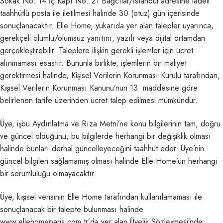
Sokak No: 14 İç Kapı No: 21 Bağcılar/İstanbul adresine iadeli
taahhütlü posta ile iletilmesi halinde 30 (otuz) gün içerisinde
sonuçlanacaktır. Elle Home, yukarıda yer alan talepler uyarınca,
gerekçeli olumlu/olumsuz yanıtını, yazılı veya dijital ortamdan
gerçekleştirebilir. Taleplere ilişkin gerekli işlemler için ücret
alınmaması esastır. Bununla birlikte, işlemlerin bir maliyet
gerektirmesi halinde, Kişisel Verilerin Korunması Kurulu tarafından,
Kişisel Verilerin Korunması Kanunu’nun 13. maddesine göre
belirlenen tarife üzerinden ücret talep edilmesi mümkündür.
Üye, işbu Aydınlatma ve Rıza Metni’ne konu bilgilerinin tam, doğru
ve güncel olduğunu, bu bilgilerde herhangi bir değişiklik olması
halinde bunları derhal güncelleyeceğini taahhüt eder. Üye’nin
güncel bilgileri sağlamamış olması halinde Elle Home’un herhangi
bir sorumluluğu olmayacaktır.
Üye, kişisel verisinin Elle Home tarafından kullanılamaması ile
sonuçlanacak bir talepte bulunması halinde
www.ellehomeparis.com.tr’da yer alan Üyelik Sözleşmesi’nde