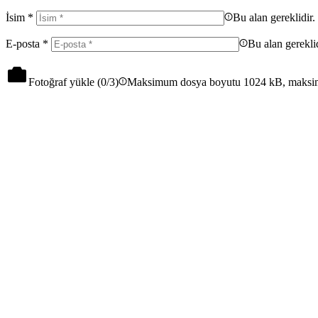
İsim
*
Bu alan gereklidir.
E-posta
*
Bu alan gereklid
Fotoğraf yükle (
0
/3)
Maksimum dosya boyutu 1024 kB, maksi