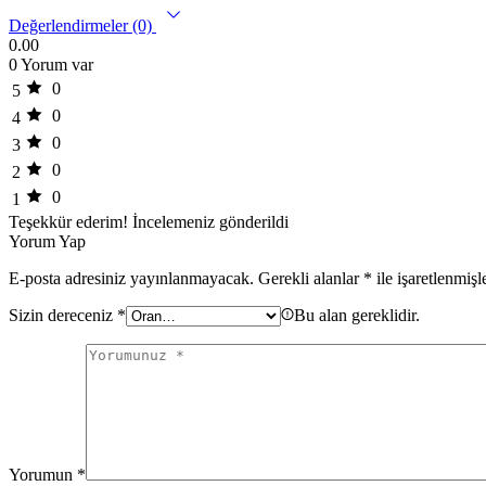
Değerlendirmeler (0)
0.00
0 Yorum var
0
5
0
4
0
3
0
2
0
1
Teşekkür ederim!
İncelemeniz gönderildi
Yorum Yap
E-posta adresiniz yayınlanmayacak.
Gerekli alanlar
*
ile işaretlenmişl
Sizin dereceniz
*
Bu alan gereklidir.
Yorumun
*