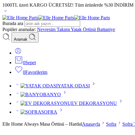
1000TL üzeri KARGO ÜCRETSİZ!
Tüm ürünlerde %30 İNDİRİM
Burada ara
Popüler aramalar:
Nevresim Takımı
Yatak Örtüsü
Battaniye
Aramak
0
Sepet
0
Favorilerim
YATAK ODASI
BANYO
EV DEKORASYONU
SOFRA
Elle Home Always Masa Örtüsü – Hardal
Anasayfa
Sofra
Sofra T