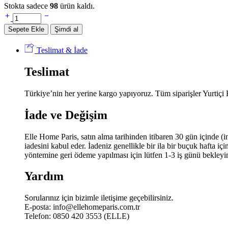
Stokta sadece
98
ürün kaldı.
Elle
Home
Sepete Ekle
Şimdi al
Always
Masa
Teslimat & İade
Örtüsü
-
Teslimat
Hardal
miktar
Türkiye’nin her yerine kargo yapıyoruz. Tüm siparişler Yurtiçi
İade ve Değişim
Elle Home Paris, satın alma tarihinden itibaren 30 gün içinde (i
iadesini kabul eder. İadeniz genellikle bir ila bir buçuk hafta i
yöntemine geri ödeme yapılması için lütfen 1-3 iş günü bekleyi
Yardım
Sorularınız için bizimle iletişime geçebilirsiniz.
E-posta:
info@ellehomeparis.com.tr
Telefon: 0850 420 3553 (ELLE)