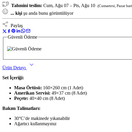
Tahmini teslim:
Cum, Ağu 07 – Pts, Ağu 10
(Cumartesi, Pazar har
...
kişi
şu anda bunu görüntülüyor
Paylaş
Güvenli Ödeme
Ürün Detayı
Set İçeriği:
Masa Örtüsü:
160×260 cm (1 Adet)
Amerikan Servisi:
49×37 cm (8 Adet)
Peçete:
40×40 cm (8 Adet)
Bakım Talimatları:
30°C’de makinede yıkanabilir
Ağartıcı kullanmayınız