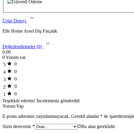
Ürün Detayı
Elle Home Arsel Diş Fırçalık
Değerlendirmeler (0)
0.00
0 Yorum var
0
5
0
4
0
3
0
2
0
1
Teşekkür ederim!
İncelemeniz gönderildi
Yorum Yap
E-posta adresiniz yayınlanmayacak.
Gerekli alanlar
*
ile işaretlenmişl
Sizin dereceniz
*
Bu alan gereklidir.