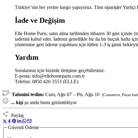
Türkiye’nin her yerine kargo yapıyoruz. Tüm siparişler Yurtiçi
İade ve Değişim
Elle Home Paris, satın alma tarihinden itibaren 30 gün içinde (i
iadesini kabul eder. İadeniz genellikle bir ila bir buçuk hafta i
yöntemine geri ödeme yapılması için lütfen 1-3 iş günü bekleyi
Yardım
Sorularınız için bizimle iletişime geçebilirsiniz.
E-posta:
info@ellehomeparis.com.tr
Telefon: 0850 420 3553 (ELLE)
Tahmini teslim:
Cum, Ağu 07 – Pts, Ağu 10
(Cumartesi, Pazar har
...
kişi
şu anda bunu görüntülüyor
Paylaş
Güvenli Ödeme