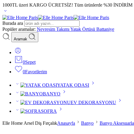
1000TL üzeri KARGO ÜCRETSİZ!
Tüm ürünlerde %30 İNDİRİM
Burada ara
Popüler aramalar:
Nevresim Takımı
Yatak Örtüsü
Battaniye
Aramak
0
Sepet
0
Favorilerim
YATAK ODASI
BANYO
EV DEKORASYONU
SOFRA
Elle Home Arsel Diş Fırçalık
Anasayfa
Banyo
Banyo Aksesuarla