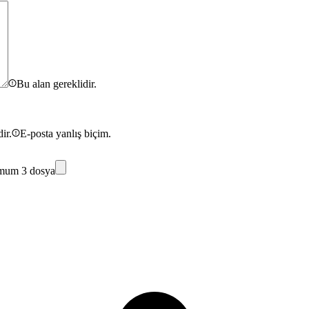
Bu alan gereklidir.
ir.
E-posta yanlış biçim.
mum 3 dosya