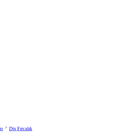
rı
Diş Fırçalık