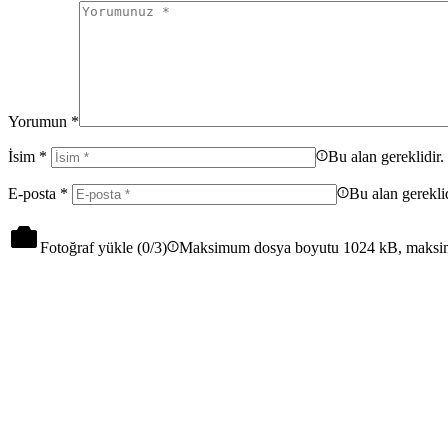
Yorumun
*
İsim
*
Bu alan gereklidir.
E-posta
*
Bu alan gereklid
Fotoğraf yükle (
0
/3)
Maksimum dosya boyutu 1024 kB, maksi