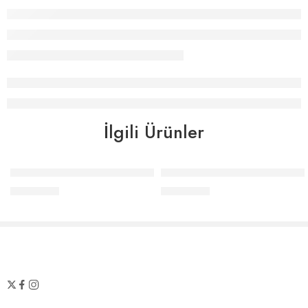
İlgili Ürünler
Elle Home Baskılı Önlük Seti Elle Çizgili – İndigo
Elle Home Baskılı Önlük Seti 
₺
1.122,00
₺
1.122,00