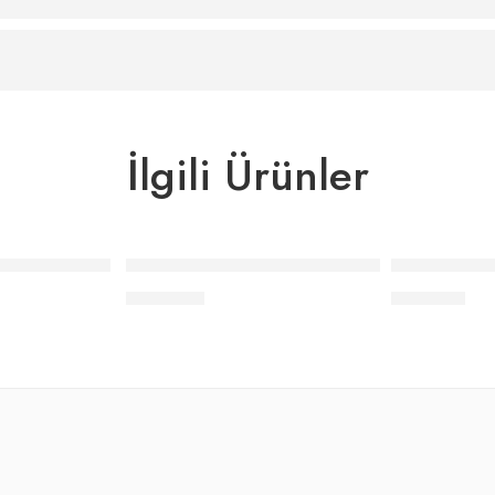
İlgili Ürünler
Sıvı Sabunluk
Elle Home Cartri Mavi Sabunluk
Elle Home Be
₺
364,00
₺
518,00