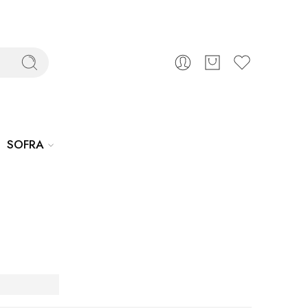
SOFRA
e
avi