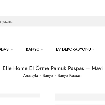
ODASI
BANYO
EV DEKORASYONU
Elle Home El Örme Pamuk Paspas – Mavi
Anasayfa
Banyo
Banyo Paspası
Elle Home El Örm
Pamuk Paspas – M