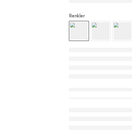
Renkler
Stokta sadece
ürün kaldı