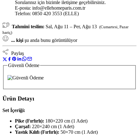
Sorularınız için bizimle iletişime geçebilirsiniz.
E-posta:
info@ellehomeparis.com.tr
Telefon: 0850 420 3553 (ELLE)
Tahmini teslim:
Sal, Ağu 11 – Per, Ağu 13
(Cumartesi, Pazar
hariç)
...
kişi
şu anda bunu görüntülüyor
Paylaş
Güvenli Ödeme
Ürün Detayı
Set İçeriği:
Pike (Fırfırlı):
180×220 cm (1 Adet)
Çarşaf:
220×240 cm (1 Adet)
Yastık Kılıfı (Fırfırlı):
50×70 cm (1 Adet)