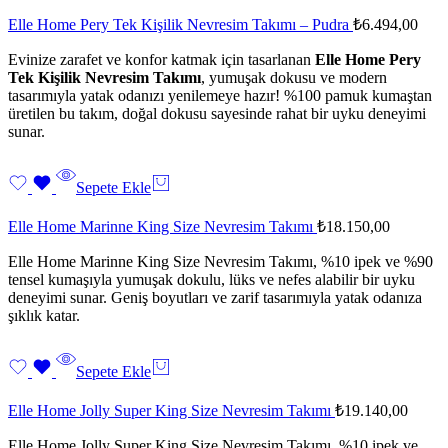
Elle Home Pery Tek Kişilik Nevresim Takımı – Pudra
₺
6.494,00
Evinize zarafet ve konfor katmak için tasarlanan
Elle Home Pery
Tek Kişilik Nevresim Takımı
, yumuşak dokusu ve modern
tasarımıyla yatak odanızı yenilemeye hazır! %100 pamuk kumaştan
üretilen bu takım, doğal dokusu sayesinde rahat bir uyku deneyimi
sunar.
Sepete Ekle
Elle Home Marinne King Size Nevresim Takımı
₺
18.150,00
Elle Home Marinne King Size Nevresim Takımı, %10 ipek ve %90
tensel kumaşıyla yumuşak dokulu, lüks ve nefes alabilir bir uyku
deneyimi sunar. Geniş boyutları ve zarif tasarımıyla yatak odanıza
şıklık katar.
Sepete Ekle
Elle Home Jolly Super King Size Nevresim Takımı
₺
19.140,00
Elle Home Jolly Super King Size Nevresim Takımı, %10 ipek ve