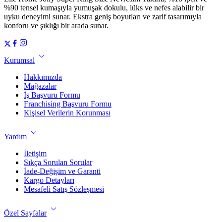
%90 tensel kumaşıyla yumuşak dokulu, lüks ve nefes alabilir bir
uyku deneyimi sunar. Ekstra geniş boyutları ve zarif tasarımıyla
konforu ve şıklığı bir arada sunar.
Kurumsal
Hakkımızda
Mağazalar
İş Başvuru Formu
Franchising Başvuru Formu
Kişisel Verilerin Korunması
Yardım
İletişim
Sıkça Sorulan Sorular
İade-Değişim ve Garanti
Kargo Detayları
Mesafeli Satış Sözleşmesi
Özel Sayfalar