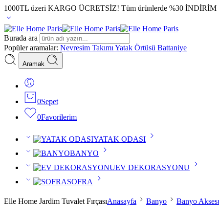
1000TL üzeri KARGO ÜCRETSİZ!
Tüm ürünlerde %30 İNDİRİM
Burada ara
Popüler aramalar:
Nevresim Takımı
Yatak Örtüsü
Battaniye
Aramak
0
Sepet
0
Favorilerim
YATAK ODASI
BANYO
EV DEKORASYONU
SOFRA
Elle Home Jardim Tuvalet Fırçası
Anasayfa
Banyo
Banyo Aksesu