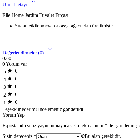
Ürün Detayı
Elle Home Jardim Tuvalet Fırçası
Sudan etkilenmeyen akasya ağacından üretilmiştir.
Değerlendirmeler (0)
0.00
0 Yorum var
0
5
0
4
0
3
0
2
0
1
Teşekkür ederim!
İncelemeniz gönderildi
Yorum Yap
E-posta adresiniz yayınlanmayacak.
Gerekli alanlar
*
ile işaretlenmişl
Sizin dereceniz
*
Bu alan gereklidir.