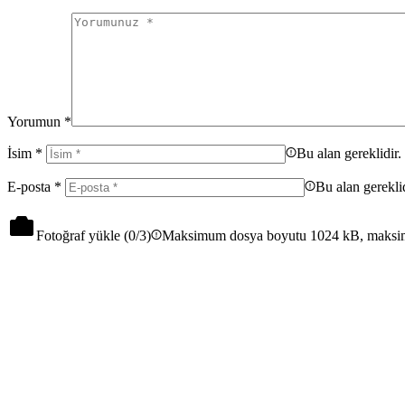
Yorumun
*
İsim
*
Bu alan gereklidir.
E-posta
*
Bu alan gereklid
Fotoğraf yükle (
0
/3)
Maksimum dosya boyutu 1024 kB, maksi