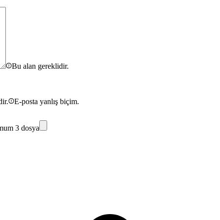
Bu alan gereklidir.
ir.
E-posta yanlış biçim.
mum 3 dosya