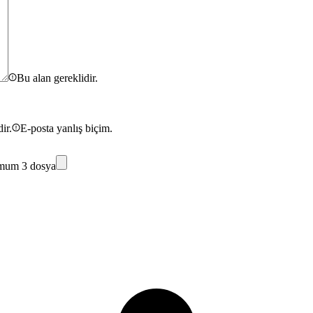
Bu alan gereklidir.
ir.
E-posta yanlış biçim.
mum 3 dosya