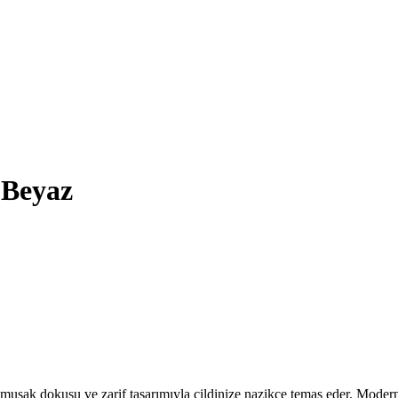
 Beyaz
muşak dokusu ve zarif tasarımıyla cildinize nazikçe temas eder. Modern