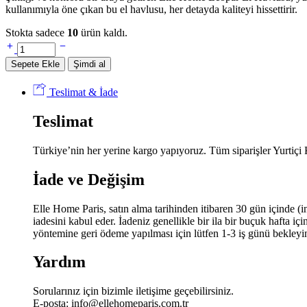
kullanımıyla öne çıkan bu el havlusu, her detayda kaliteyi hissettirir.
Stokta sadece
10
ürün kaldı.
Elle
Home
Sepete Ekle
Şimdi al
Leopar
El
Teslimat & İade
Havlusu
-
Teslimat
Beyaz
miktar
Türkiye’nin her yerine kargo yapıyoruz. Tüm siparişler Yurtiçi
İade ve Değişim
Elle Home Paris, satın alma tarihinden itibaren 30 gün içinde (i
iadesini kabul eder. İadeniz genellikle bir ila bir buçuk hafta i
yöntemine geri ödeme yapılması için lütfen 1-3 iş günü bekleyi
Yardım
Sorularınız için bizimle iletişime geçebilirsiniz.
E-posta:
info@ellehomeparis.com.tr