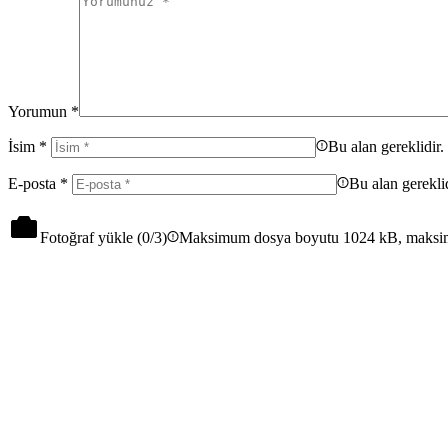
Yorumun
*
İsim
*
Bu alan gereklidir.
E-posta
*
Bu alan gereklid
Fotoğraf yükle (
0
/3)
Maksimum dosya boyutu 1024 kB, maksi