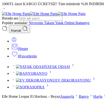
1000TL üzeri KARGO ÜCRETSİZ!
Tüm ürünlerde %30 İNDİRİM
Burada ara
Popüler aramalar:
Nevresim Takımı
Yatak Örtüsü
Battaniye
Aramak
0
Sepet
0
Favorilerim
YATAK ODASI
BANYO
EV DEKORASYONU
SOFRA
Elle Home Leopar El Havlusu – Beyaz
Anasayfa
Banyo
Havlu