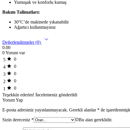
Yumuşak ve konforlu kumaş
Bakım Talimatları:
30°C’de makinede yıkanabilir
Ağartıcı kullanmayınız
Değerlendirmeler (0)
0.00
0 Yorum var
0
5
0
4
0
3
0
2
0
1
Teşekkür ederim!
İncelemeniz gönderildi
Yorum Yap
E-posta adresiniz yayınlanmayacak.
Gerekli alanlar
*
ile işaretlenmişl
Sizin dereceniz
*
Bu alan gereklidir.