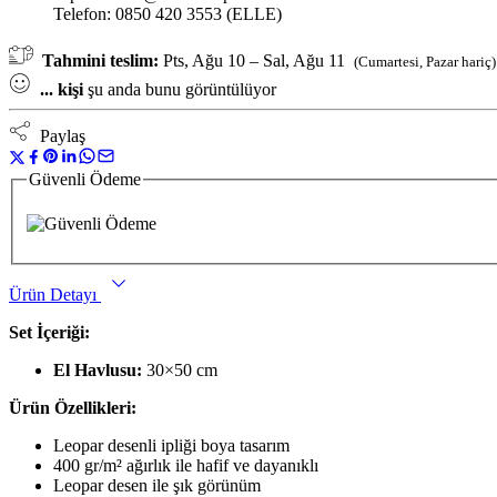
Telefon: 0850 420 3553 (ELLE)
Tahmini teslim:
Pts, Ağu 10 – Sal, Ağu 11
(Cumartesi, Pazar hariç)
...
kişi
şu anda bunu görüntülüyor
Paylaş
Güvenli Ödeme
Ürün Detayı
Set İçeriği:
El Havlusu:
30×50 cm
Ürün Özellikleri:
Leopar desenli ipliği boya tasarım
400 gr/m² ağırlık ile hafif ve dayanıklı
Leopar desen ile şık görünüm