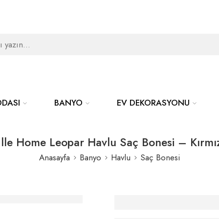
ODASI
BANYO
EV DEKORASYONU
lle Home Leopar Havlu Saç Bonesi – Kırmı
Anasayfa
Banyo
Havlu
Saç Bonesi
Elle Home Leopar
Saç Bonesi – Kırm