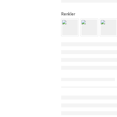
Renkler
Stokta sadece
ürün kaldı.