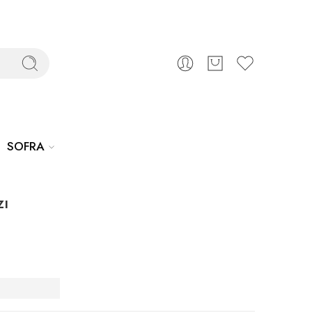
SOFRA
zı
 Havlu
ızı