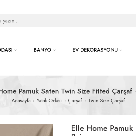
1000TL üzeri KARGO ÜCRETSİZ!
Tüm ürünlerde %30 İNDİRİM
1000TL üzeri KARGO ÜCRETSİZ!
ODASI
BANYO
EV DEKORASYONU
Tüm ürünlerde %30 İNDİRİM
 Home Pamuk Saten Twin Size Fitted Çarşaf 
Anasayfa
Yatak Odası
Çarşaf
Twin Size Çarşaf
Elle Home Pamuk S