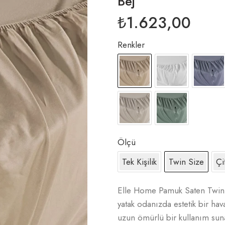
Bej
₺
1.623,00
Renkler
Ölçü
Tek Kişilik
Twin Size
Çif
Elle Home Pamuk Saten Twin S
yatak odanızda estetik bir ha
uzun ömürlü bir kullanım sun