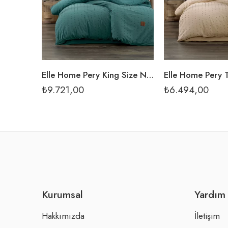
Elle Home Pery King Size Nevresim Takımı – Koyu Yeşil
₺
9.721,00
₺
6.494,00
Kurumsal
Yardım
Hakkımızda
İletişim