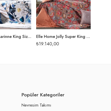
Elle Home Marinne King Size Nevresim Takımı
Elle Home Jolly Super King Size Nevresim Takımı
₺
19.140,00
₺
15.64
Popüler Kategoriler
Nevresim Takımı