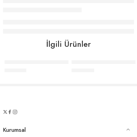
İlgili Ürünler
Elle Home Baskılı Önlük Seti Elle Çizgili – Siyah
Elle Home Gala Masa Örtüsü
₺
1.122,00
₺
3.399,00
Kurumsal