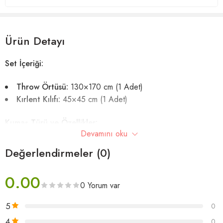
Ürün Detayı
Set İçeriği:
Throw Örtüsü:
130×170 cm (1 Adet)
Kırlent Kılıfı:
45×45 cm (1 Adet)
Kumaş Türü ve Özellikler:
Devamını oku
%100 merserize triko kumaş
Değerlendirmeler (0)
Dayanıklı, şık ve nefes alabilir
Cilt dostu yumuşak dokulu
0.00
0 Yorum var
Bakım Talimatları:
5
0
30°C’de makinede yıkanabilir
4
0