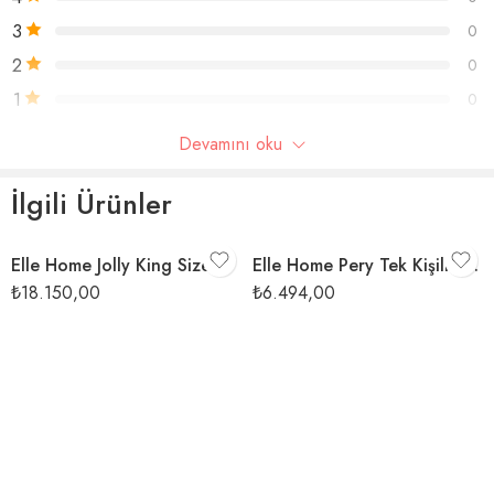
Ağartıcı kullanmayınız
3
0
2
0
1
0
Devamını oku
Yorum Yap
İlgili Ürünler
Yorumlar
Elle Home Jolly King Size Nevresim Takımı
Elle Home Pery Tek Kişilik Nevresim Takımı – Koyu Yeşil
Henüz hiç yorum yok.
₺
18.150,00
₺
6.494,00