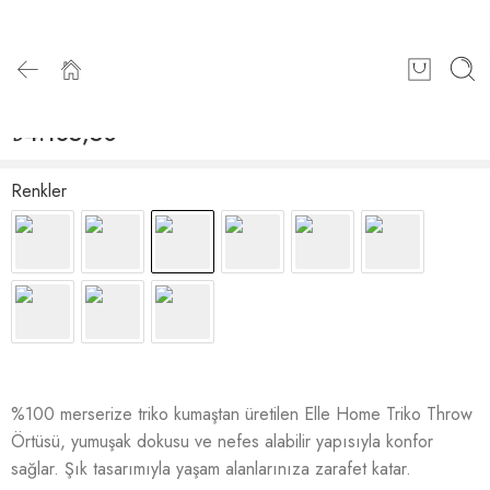
Elle Home Triko Throw Örtüsü –
Kahverengi
₺
4.185,50
Renkler
%100 merserize triko kumaştan üretilen Elle Home Triko Throw
Örtüsü, yumuşak dokusu ve nefes alabilir yapısıyla konfor
sağlar. Şık tasarımıyla yaşam alanlarınıza zarafet katar.