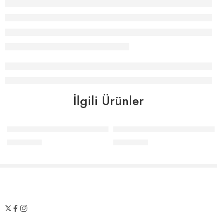
İlgili Ürünler
Elle Home Baskılı Önlük Seti Elle Çizgili – İndigo
Elle Home Baskılı Önlük Seti 
₺
1.122,00
₺
1.122,00